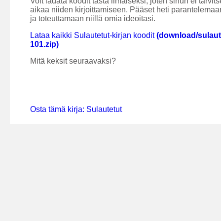
Voit ladata koodit tästä ilmaiseksi, joten sinun ei tarvit
aikaa niiden kirjoittamiseen. Pääset heti parantelemaa
ja toteuttamaan niillä omia ideoitasi.
Lataa kaikki Sulautetut-kirjan koodit
(download/sulaut
101.zip)
Mitä keksit seuraavaksi?
Osta tämä kirja: Sulautetut